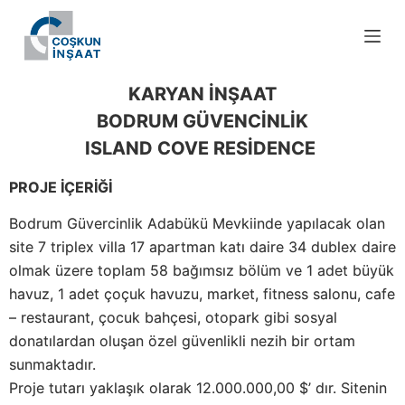
S
k
i
p
KARYAN İNŞAAT
t
BODRUM GÜVENCİNLİK
o
ISLAND COVE RESİDENCE
c
o
PROJE İÇERİĞİ
n
Bodrum Güvercinlik Adabükü Mevkiinde yapılacak olan
t
site 7 triplex villa 17 apartman katı daire 34 dublex daire
e
olmak üzere toplam 58 bağımsız bölüm ve 1 adet büyük
n
havuz, 1 adet çoçuk havuzu, market, fitness salonu, cafe
t
– restaurant, çocuk bahçesi, otopark gibi sosyal
donatılardan oluşan özel güvenlikli nezih bir ortam
sunmaktadır.
Proje tutarı yaklaşık olarak 12.000.000,00 $’ dır. Sitenin